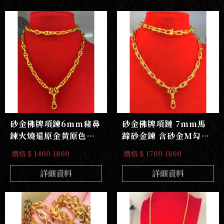
砂金佛牌項鍊6mm豬鼻
砂金佛牌項鏈 7mm馬
鍊火燒還原金黃原色無
蹄砂金鍊 含砂金M勾大
電鍍無重金屬鋅鎳不過
快拆
價格 $ 1400-1800
價格 $ 1700-1800
敏
詳細資料
詳細資料