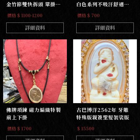
金竹節雙快拆頭 單掛
白色系列不吸汗舒適耐
or前三掛
戴不發黃
價格 $ 1100-1200
價格 $ 700
詳細資料
詳細資料
佛牌項鍊 磁力編織特製
古巴博洋2562年 牙雕
前上下掛
特殊版親簽聖髮袈裟版
價格 $ 1700
$ 15500