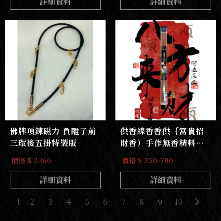
詳細資料
詳細資料
佛牌項鍊磁力 負離子前
供香線香香供｛富貴招
三環後五掛特製版
財香）手作無香精料野
生老山檀香線香
價格 $ 2360
價格 $ 250-700
詳細資料
詳細資料
1
2
3
4
5
6
7
8
9
10