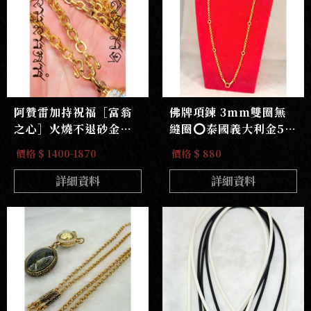
阿贊雷加持祝福［富翁
佛牌項鍊 3mm雙圈無
之心］火燒不退砂金佛
縫圈⭕️泰國義大利金5掛
牌鍊｛高清火燒實測｝
鍊
價格 $ 1400-1870
價格 $ 880
不含過敏源鋅鎳金屬
詳細資料
詳細資料