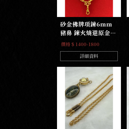
砂金佛牌項鍊6mm
豬鼻 鍊火燒還原金黃
原色無電鍍無重金屬
價格 $ 1400-1800
鋅鎳不過敏
詳細資料