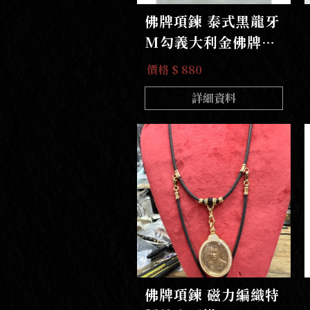
佛牌項鍊 泰式黑龍牙
M勾義大利金佛牌項
鍊
價格 $ 880
詳細資料
佛牌項鍊 磁力編織特