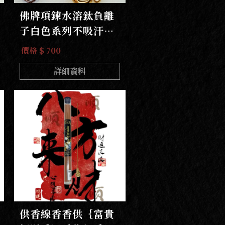
佛牌項鍊水溶鈦負離
子白色系列不吸汗舒
適耐戴不發黃
價格 $ 700
詳細資料
供香線香香供｛富貴