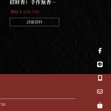
招財香）手作無香精
料野生老山檀香線香
價格 $ 250-700
詳細資料
758