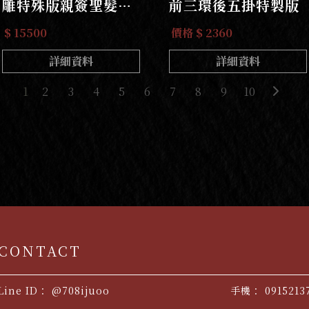
雕特殊版親簽聖髮袈
前三環後五掛特製版
裟版
$ 15500
價格 $ 2360
詳細資料
詳細資料
1
2
3
4
5
6
7
8
9
10
@708ijuoo
0915213