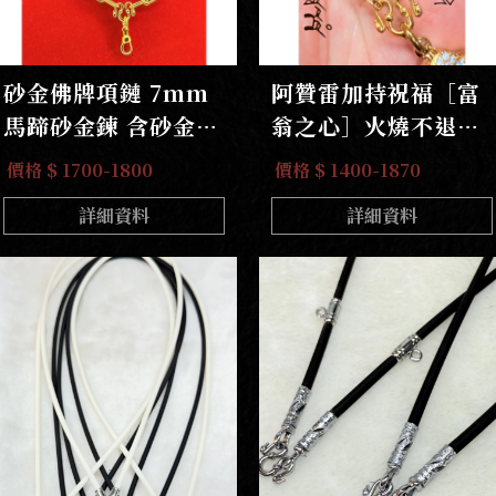
砂金佛牌項鏈 7mm
阿贊雷加持祝福［富
馬蹄砂金鍊 含砂金M
翁之心］火燒不退砂
勾大快拆
金佛牌鍊｛高清火燒
價格 $ 1700-1800
價格 $ 1400-1870
實測｝不含過敏源鋅
詳細資料
詳細資料
鎳金屬