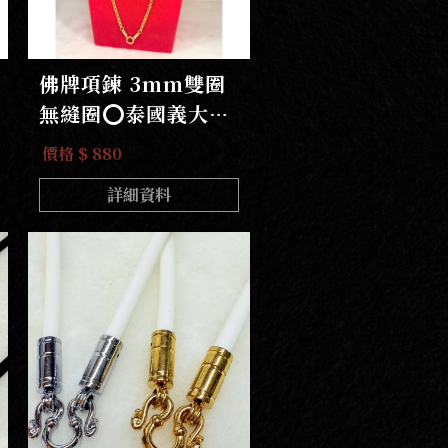
佛牌項鍊 3mm雙圈
無縫圈⭕️泰國義大利
金5掛鍊
價格 $ 880
詳細資料