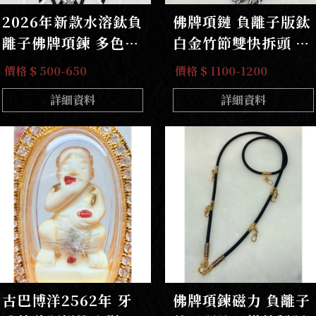
2026年新款水溶鈦負
佛牌項鏈 負離子版鈦
離子佛牌項鍊 多色可
白金竹節雙快拆頭 單
選樣式變化多
掛 or前三掛
價格 $ 500-650
價格 $ 1100-1200
詳細資料
詳細資料
古巴博洋2562年 牙
佛牌項鍊磁力 負離子