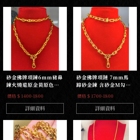
砂金佛牌項鍊6mm豬鼻
砂金佛牌項鏈 7mm馬
鍊火燒還原金黃原色無
蹄砂金鍊 含砂金M勾大
電鍍無重金屬鋅鎳不過
快拆
價格 $ 1400-1800
價格 $ 1700-1800
敏
詳細資料
詳細資料