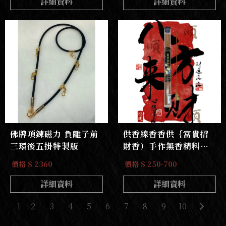
詳細資料
詳細資料
佛牌項鍊磁力 負離子前
供香線香香供｛富貴招
三環後五掛特製版
財香）手作無香精料野
生老山檀香線香
價格 $ 2360
價格 $ 250-700
詳細資料
詳細資料
1
2
3
4
5
6
7
8
9
10