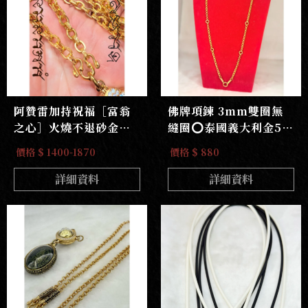
阿贊雷加持祝福［富翁
佛牌項鍊 3mm雙圈無
之心］火燒不退砂金佛
縫圈⭕️泰國義大利金5掛
牌鍊｛高清火燒實測｝
鍊
價格 $ 1400-1870
價格 $ 880
不含過敏源鋅鎳金屬
詳細資料
詳細資料