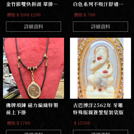
金竹節雙快拆頭 單掛
白色系列不吸汗舒適耐
or前三掛
戴不發黃
價格 $ 1100-1200
價格 $ 700
詳細資料
詳細資料
佛牌項鍊 磁力編織特製
古巴博洋2562年 牙雕
前上下掛
特殊版親簽聖髮袈裟版
價格 $ 1700
$ 15500