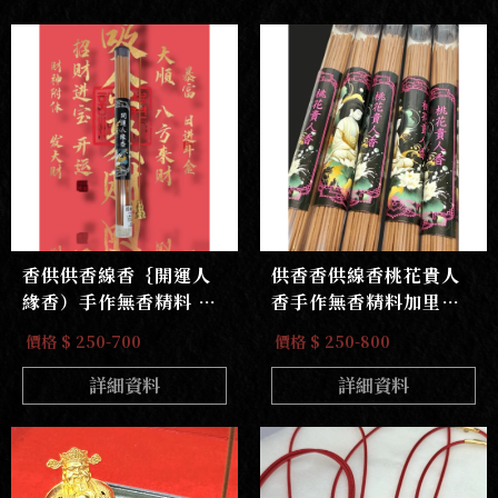
香供供香線香｛開運人
供香香供線香桃花貴人
緣香）手作無香精料 正
香手作無香精料加里曼
台灣沈水肖楠原材 90%
丹沈香線香
價格 $ 250-700
價格 $ 250-800
詳細資料
詳細資料