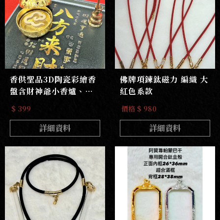
香供聖品3D陶瓷彩繪香
佛牌項鍊鈦磁力 編織 大
盤含財神爺小香爐、銅
紅色系款
製小葫蘆香座
$ 399
價格 $ 980
詳細資料
詳細資料