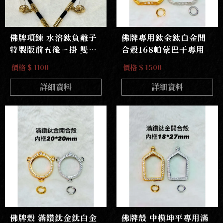
佛牌項鍊 水溶鈦負離子
佛牌專用鈦金鈦白金開
特製版前五後ㄧ掛 雙符
合殼168帕蒙巴干專用
管配置
價格 $ 1100
價格 $ 1500
詳細資料
詳細資料
佛牌殼 滿鑽鈦金鈦白金
佛牌殼 中模坤平專用滿