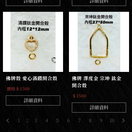
詳細資料
詳細資料
佛牌殼 愛心滿鑽開合殼
佛牌 澤度金 宗坤 鈦金
開合殼
價格 $ 1500
$ 1500
詳細資料
詳細資料
1
2
3
4
5
6
7
8
9
10