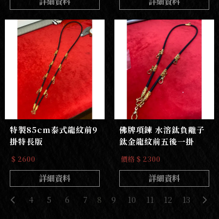
詳細資料
詳細資料
特製85cm泰式龍紋前9
佛牌項鍊 水溶鈦負離子
掛特長版
鈦金龍紋前五後一掛
$ 2600
價格 $ 2300
詳細資料
詳細資料
4
5
6
7
8
9
10
11
12
13