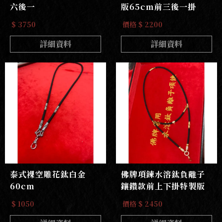
六後一
版65cm前三後一掛
$ 3750
價格 $ 2200
詳細資料
詳細資料
泰式裸空雕花鈦白金
佛牌項鍊水溶鈦負離子
60cm
鑲鑽款前上下掛特製版
$ 1050
價格 $ 2450