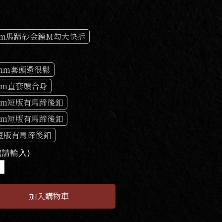
mm馬蹄砂金鍊M勾大快拆
6mm套頭還很鬆
2cm直套頭合身
5cm短版有馬蹄後釦
0cm短版有馬蹄後釦
5短版有馬蹄後釦
(請輸入)