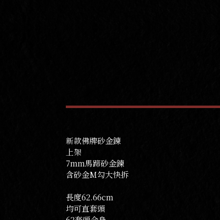
新款佛牌砂金鍊
上架
7mm馬蹄砂金鍊
含砂金M勾大快拆
長度62.66cm
均可直套頭
62套頭合身