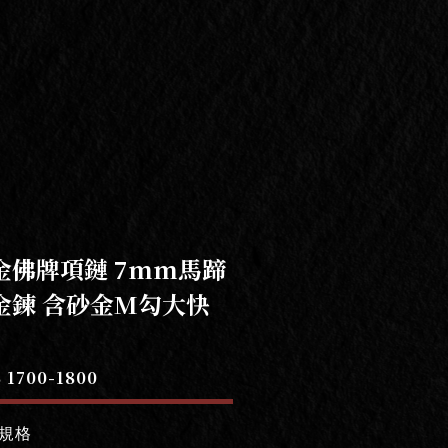
金佛牌項鏈 7mm馬蹄
金鍊 含砂金M勾大快
 1700-1800
規格