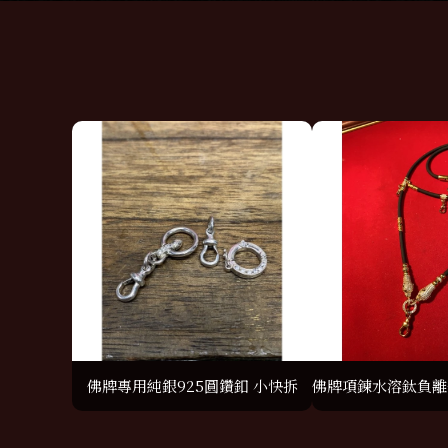
佛牌專用純銀925圓鑽釦 小快拆
佛牌項鍊水溶鈦負離