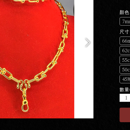
顏色
7
尺寸
6
6
5
5
4
數量