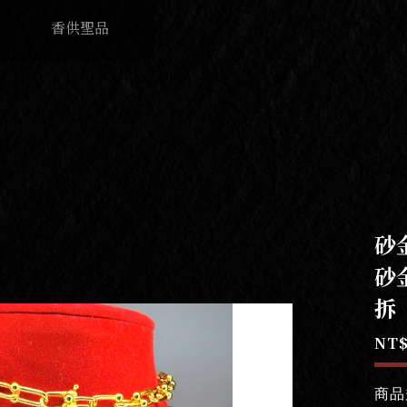
香供聖品
砂
砂
拆
NT$
商品