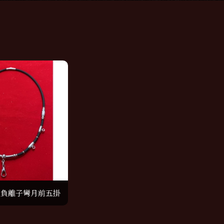
鈦負離子彎月前五掛